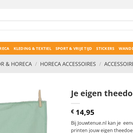
RECA
KLEDING & TEXTIEL
SPORT & VRIJE TIJD
STICKERS
WANDD
R & HORECA
/
HORECA ACCESSOIRES
/
ACCESSOIR
Je eigen theed
14,95
€
Bij Jouwtenue.nl kan je een
printen jouw eigen theedoek 