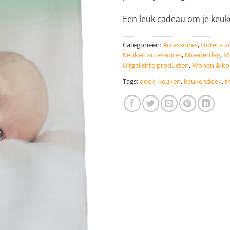
Een leuk cadeau om je keuk
Categorieën:
Accessoires
,
Horeca ac
Keuken accessoires
,
Moederdag
,
M
Uitgelichte producten
,
Wonen & ko
Tags:
doek
,
keuken
,
keukendoek
,
t