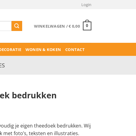
Login
WINKELWAGEN /
€
0,00
0
ECORATIE
WONEN & KOKEN
CONTACT
ES
oek bedrukken
voudig je eigen theedoek bedrukken. Wij
met foto’s, teksten en illustraties.