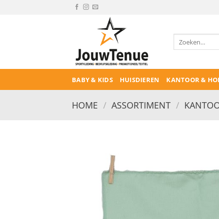
Ga
naar
inhoud
Zoeken
naar:
BABY & KIDS
HUISDIEREN
KANTOOR & HO
HOME
/
ASSORTIMENT
/
KANTOO