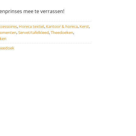
enprinses mee te verrassen!
cessoires
,
Horeca textiel
,
Kantoor & horeca
,
Kerst
,
omenten
,
Servet/tafelkleed
,
Theedoeken
,
ken
heedoek