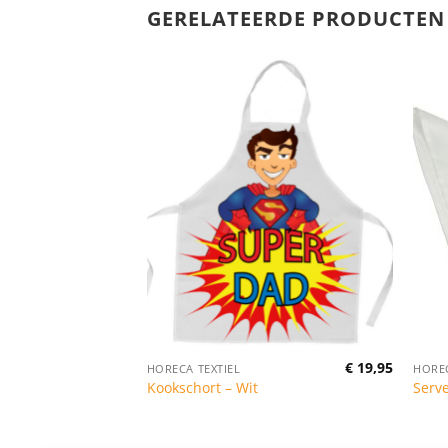
GERELATEERDE PRODUCTEN
€
9,80
€
19,95
HORECA TEXTIEL
HOREC
at
Kookschort – Wit
Serv