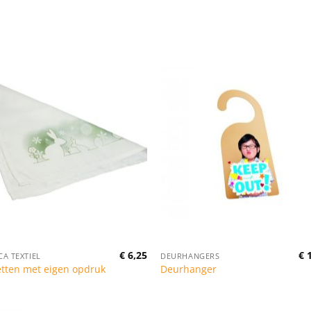
€
6,25
€
1
A TEXTIEL
DEURHANGERS
etten met eigen opdruk
Deurhanger