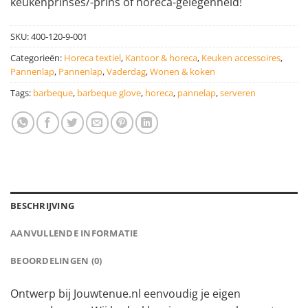
keukenprinses/-prins of horeca-gelegenheid!
SKU:
400-120-9-001
Categorieën:
Horeca textiel
,
Kantoor & horeca
,
Keuken accessoires
,
Pannenlap
,
Pannenlap
,
Vaderdag
,
Wonen & koken
Tags:
barbeque
,
barbeque glove
,
horeca
,
pannelap
,
serveren
BESCHRIJVING
AANVULLENDE INFORMATIE
BEOORDELINGEN (0)
Ontwerp bij Jouwtenue.nl eenvoudig je eigen