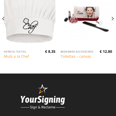
€
8,35
€
12,80
HORECA TEXTIEL
BADKAMER ACCESSOIRES
Muts a la Chef
Toilettas – canvas