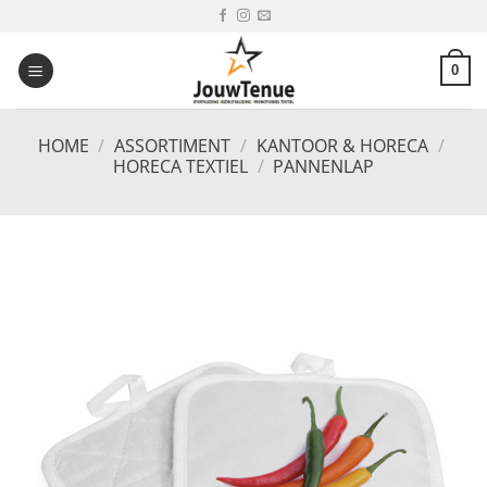
Ga
naar
inhoud
0
HOME
/
ASSORTIMENT
/
KANTOOR & HORECA
/
HORECA TEXTIEL
/
PANNENLAP