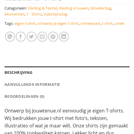
Categorieën:
Kleding & Textiel
,
Kleding vrouwen
,
Moederdag
,
Momenten
,
T - Shirts
,
Valentijnsdag
Tags:
eigen t-shirt
,
ontwerp je eigen t-shirt
,
ontwerpen
,
t-shirt
,
uniek
BESCHRIJVING
AANVULLENDE INFORMATIE
BEOORDELINGEN (0)
Ontwerp bij Jouwtenue.nl eenvoudig je eigen T-shirts.
Wij bedrukken jouw t-shirt met foto’s, teksten,
illustraties of wat je maar wilt. Onze shirts zijn gemaakt
van 100% topkwaliteit katoen. Lekker licht en dus