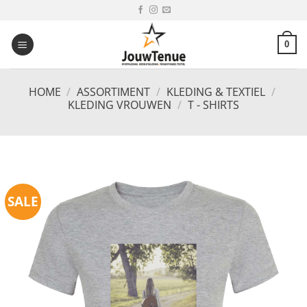
Ga
naar
inhoud
0
HOME
/
ASSORTIMENT
/
KLEDING & TEXTIEL
/
KLEDING VROUWEN
/
T - SHIRTS
SALE