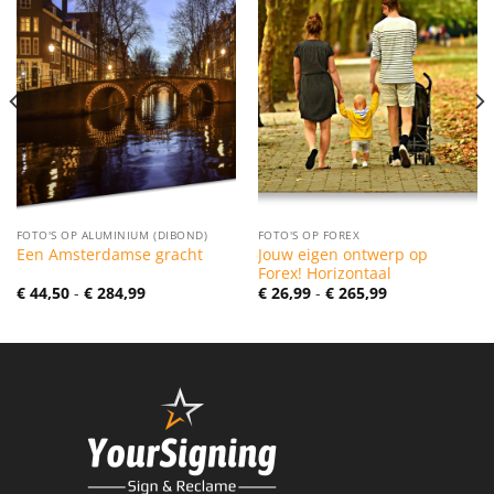
FOTO'S OP ALUMINIUM (DIBOND)
FOTO'S OP FOREX
Jouw eigen ontwerp op
Een Amsterdamse gracht
Forex! Horizontaal
Prijsklasse:
Prijsklasse:
€
44,50
-
€
284,99
€
26,99
-
€
265,99
€ 44,50
€ 26,99
tot
tot
€ 284,99
€ 265,99