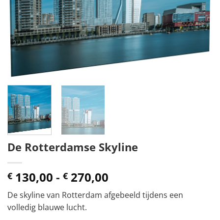
De Rotterdamse Skyline
Prijsklasse:
130,00
-
270,00
€
€
€ 130,00
De skyline van Rotterdam afgebeeld tijdens een
tot
volledig blauwe lucht.
€ 270,00