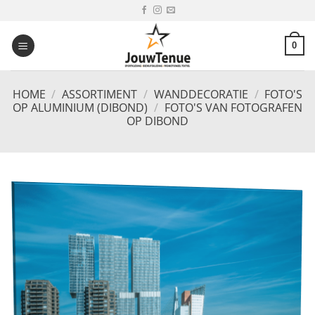
Ga
naar
inhoud
0
HOME
/
ASSORTIMENT
/
WANDDECORATIE
/
FOTO'S
OP ALUMINIUM (DIBOND)
/
FOTO'S VAN FOTOGRAFEN
OP DIBOND