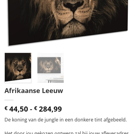
Afrikaanse Leeuw
Prijsklasse:
44,50
-
284,99
€
€
€ 44,50
De koning van de jungle in een donkere tint afgebeeld.
tot
€ 284,99
Het door jou gekozen ontwerp zal bij jouw afleveradres