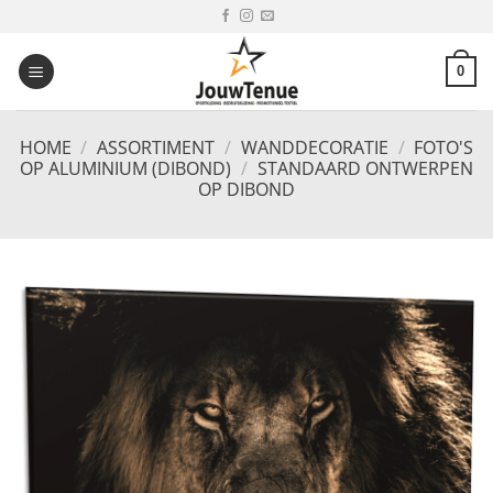
Ga
naar
inhoud
0
HOME
/
ASSORTIMENT
/
WANDDECORATIE
/
FOTO'S
OP ALUMINIUM (DIBOND)
/
STANDAARD ONTWERPEN
OP DIBOND