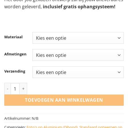
worden geleverd,
inclusief gratis ophangsysteem!
Materiaal
Afmetingen
Verzending
Afrikaanse Leeuw aantal
TOEVOEGEN AAN WINKELWAGEN
Artikelnummer:
N/B
Categorieën:
Foto's op Aluminium (Dibond)
,
Standaard ontwerpen op