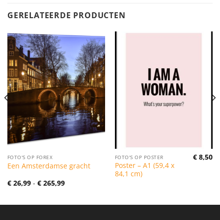
GERELATEERDE PRODUCTEN
€
8,50
FOTO'S OP FOREX
FOTO'S OP POSTER
Poster – A1 (59,4 x
Een Amsterdamse gracht
84,1 cm)
Prijsklasse:
€
26,99
-
€
265,99
€ 26,99
tot
€ 265,99