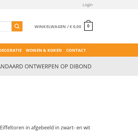
Login
WINKELWAGEN /
€
0,00
0
ECORATIE
WONEN & KOKEN
CONTACT
ANDAARD ONTWERPEN OP DIBOND
rijsklasse:
 44,50
iffeltoren in afgebeeld in zwart- en wit
ot