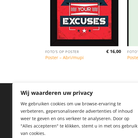
€
16,00
UM (DIBOND)
FOTO'S OP POSTER
FOTO'
 gracht
Poster – Abri/mupi
Poste
Prijsklasse:
€ 44,50
tot
€ 284,99
Wij waarderen uw privacy
IN
We gebruiken cookies om uw browse-ervaring te
verbeteren, gepersonaliseerde advertenties of inhoud
Priv
weer te geven en ons verkeer te analyseren.
Door op
Coo
"Alles accepteren" te klikken, stemt u in met ons gebruik
van cookies.
Reto