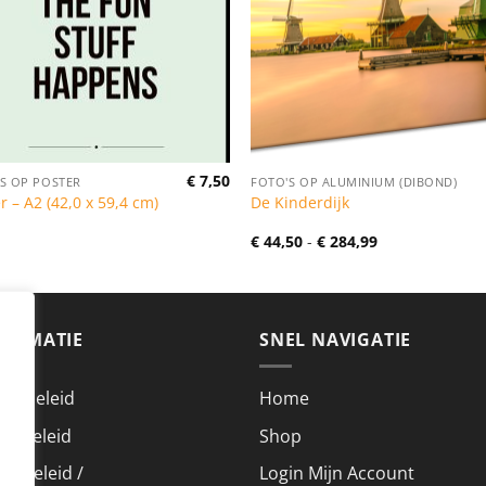
€
7,50
S OP POSTER
FOTO'S OP ALUMINIUM (DIBOND)
r – A2 (42,0 x 59,4 cm)
De Kinderdijk
Prijsklasse:
€
44,50
-
€
284,99
€ 44,50
tot
€ 284,99
FORMATIE
SNEL NAVIGATIE
acybeleid
Home
kiebeleid
Shop
urbeleid /
Login Mijn Account