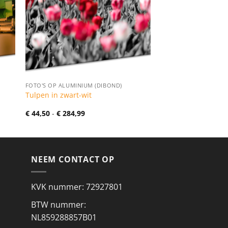
FOTO'S OP ALUMINIUM (DIBOND)
Tulpen in zwart-wit
Prijsklasse:
€
44,50
-
€
284,99
€ 44,50
tot
€ 284,99
NEEM CONTACT OP
KVK nummer: 72927801
BTW nummer:
NL859288857B01