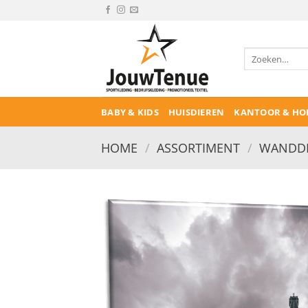
Ga
naar
inhoud
Zoeken
naar:
BABY & KIDS
HUISDIEREN
KANTOOR & HO
HOME
/
ASSORTIMENT
/
WANDDE