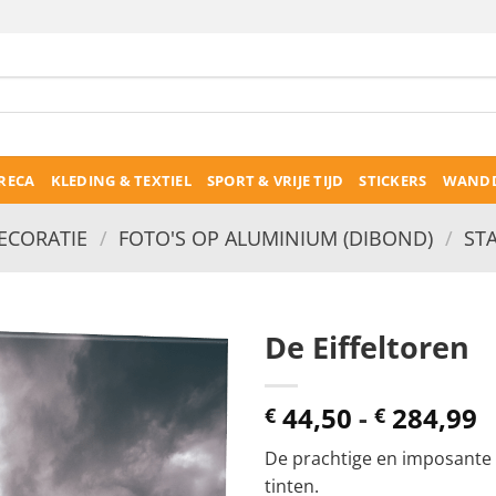
RECA
KLEDING & TEXTIEL
SPORT & VRIJE TIJD
STICKERS
WANDD
CORATIE
/
FOTO'S OP ALUMINIUM (DIBOND)
/
ST
De Eiffeltoren
P
44,50
-
284,99
€
€
€
De prachtige en imposante E
t
tinten.