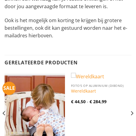
door jou aangevraagde formaat te leveren is.
Ook is het mogelijk om korting te krijgen bij grotere
bestellingen, ook dit kan gestuurd worden naar het e-
mailadres hierboven.
GERELATEERDE PRODUCTEN
FOTO'S OP ALUMINIUM (DIBOND)
SALE
Wereldkaart
Prijsklasse:
€
44,50
-
€
284,99
€ 44,50
tot
€ 284,99