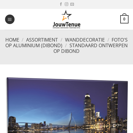
Ga
naar
inhoud
0
HOME
/
ASSORTIMENT
/
WANDDECORATIE
/
FOTO'S
OP ALUMINIUM (DIBOND)
/
STANDAARD ONTWERPEN
OP DIBOND