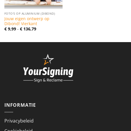
FOTO'S OP ALUMINIUM (DIBOND)
Jouw eigen ontwerp op
Dibond! Vierkant
Prijsklasse:
€
9,99
-
€
136,79
€ 9,99
tot
€ 136,79
INFORMATIE
Privacybeleid