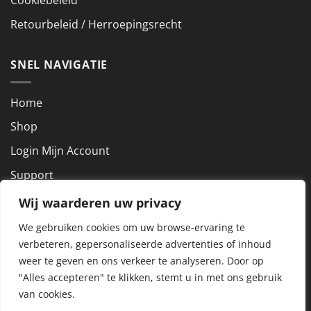
Cookiebeleid
Retourbeleid / Herroepingsrecht
SNEL NAVIGATIE
Home
Shop
Login Mijn Account
Support
Wij waarderen uw privacy
NEEM CONTACT OP
We gebruiken cookies om uw browse-ervaring te
verbeteren, gepersonaliseerde advertenties of inhoud
KVK nummer: 72927801
weer te geven en ons verkeer te analyseren.
Door op
BTW nummer: NL859288857B01
"Alles accepteren" te klikken, stemt u in met ons gebruik
van cookies.