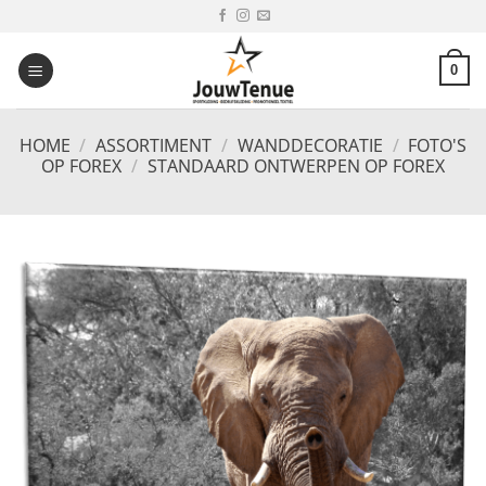
Ga
naar
inhoud
0
HOME
/
ASSORTIMENT
/
WANDDECORATIE
/
FOTO'S
OP FOREX
/
STANDAARD ONTWERPEN OP FOREX