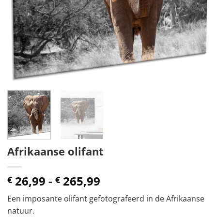
Afrikaanse olifant
Prijsklasse:
26,99
-
265,99
€
€
€ 26,99
Een imposante olifant gefotografeerd in de Afrikaanse
tot
natuur.
€ 265,99