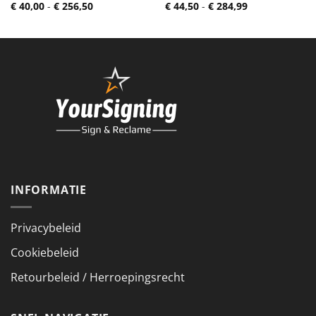
Prijsklasse:
Prijsklasse:
€
40,00
-
€
256,50
€
44,50
-
€
284,99
€ 40,00
€ 44,50
tot
tot
€ 256,50
€ 284,99
INFORMATIE
Privacybeleid
Cookiebeleid
Retourbeleid / Herroepingsrecht