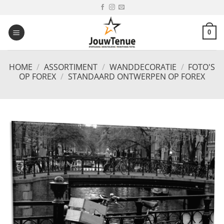
Ga
naar
inhoud
0
HOME
/
ASSORTIMENT
/
WANDDECORATIE
/
FOTO'S
OP FOREX
/
STANDAARD ONTWERPEN OP FOREX