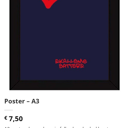
Poster – A3
7,50
€