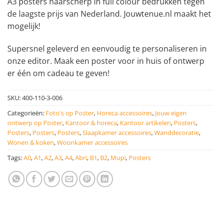
A3 posters haarscherp in full colour bedrukken tegen
de laagste prijs van Nederland. Jouwtenue.nl maakt het
mogelijk!
Supersnel geleverd en eenvoudig te personaliseren in
onze editor. Maak een poster voor in huis of ontwerp
er één om cadeau te geven!
SKU:
400-110-3-006
Categorieën:
Foto's op Poster
,
Horeca accessoires
,
Jouw eigen
ontwerp op Poster
,
Kantoor & horeca
,
Kantoor artikelen
,
Posters
,
Posters
,
Posters
,
Posters
,
Slaapkamer accessoires
,
Wanddecoratie
,
Wonen & koken
,
Woonkamer accessoires
Tags:
A0
,
A1
,
A2
,
A3
,
A4
,
Abri
,
B1
,
B2
,
Mupi
,
Posters