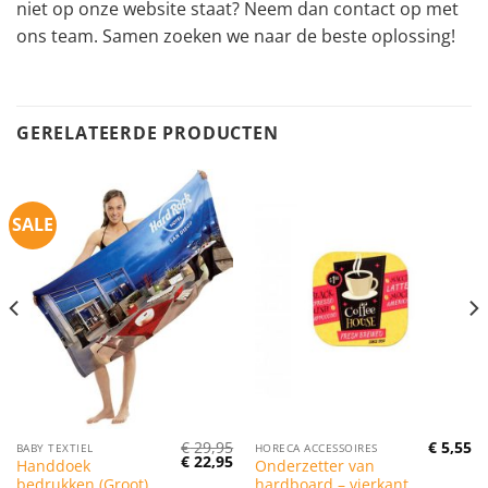
niet op onze website staat? Neem dan contact op met
ons team. Samen zoeken we naar de beste oplossing!
GERELATEERDE PRODUCTEN
SALE
€
29,95
€
5,55
BABY TEXTIEL
HORECA ACCESSOIRES
Oorspronkelijke
Huidige
€
22,95
Handdoek
Onderzetter van
prijs
prijs
bedrukken (Groot)
hardboard – vierkant