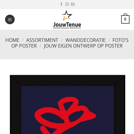
Ga
naar
inhoud
0
HOME
/
ASSORTIMENT
/
WANDDECORATIE
/
FOTO'S
OP POSTER
/
JOUW EIGEN ONTWERP OP POSTER