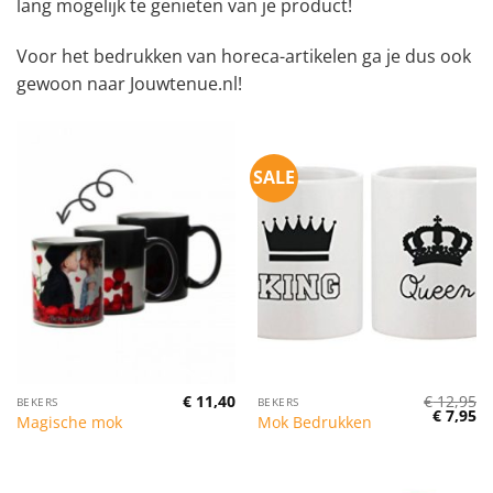
lang mogelijk te genieten van je product!
Voor het bedrukken van horeca-artikelen ga je dus ook
gewoon naar Jouwtenue.nl!
SALE
€
11,40
€
12,95
BEKERS
BEKERS
Oorspro
Hu
€
7,95
Magische mok
Mok Bedrukken
prijs
pr
was:
is:
€ 12,95.
€ 