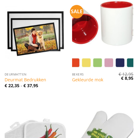
SALE
€
12,95
DEURMATTEN
BEKERS
Oorspro
Hu
€
8,95
Deurmat Bedrukken
Gekleurde mok
prijs
pr
Prijsklasse:
€
22,35
-
€
37,95
was:
is:
€ 22,35
€ 12,95.
€ 
tot
€ 37,95