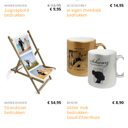
€
12,95
€
14,95
AANBIEDINGEN
ACCESSOIRES
Oorspronkelijke
Huidige
€
9,95
Zuignapbord
Je eigen theedoek
prijs
prijs
bedrukken
bedrukken
was:
is:
€ 12,95.
€ 9,95.
€
54,95
€
8,90
AANBIEDINGEN
BEKERS
Strandstoel
Glitter mok
bedrukken
bedrukken-
Goud/Zilver/Roze