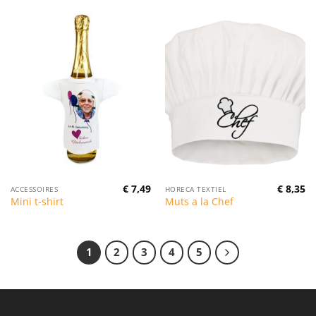
€
7,49
€
8,35
ACCESSOIRES
HORECA TEXTIEL
Mini t-shirt
Muts a la Chef
1
2
3
4
5