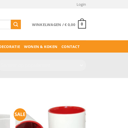
Login
WINKELWAGEN /
€
0,00
0
ECORATIE
WONEN & KOKEN
CONTACT
SALE