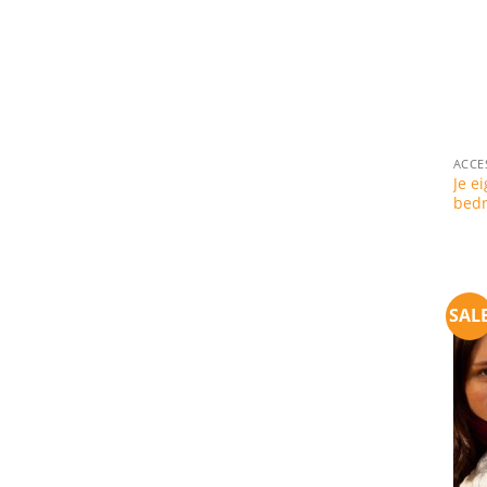
ACCE
Je e
bed
SAL