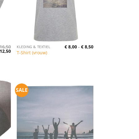
Prijsklasse:
16,50
€
8,00
-
€
8,50
KLEDING & TEXTIEL
rspronkelijke
Huidige
€ 8,00
12,50
T-Shirt (vrouw)
ijs
prijs
tot
as:
is:
€ 8,50
16,50.
€ 12,50.
SALE