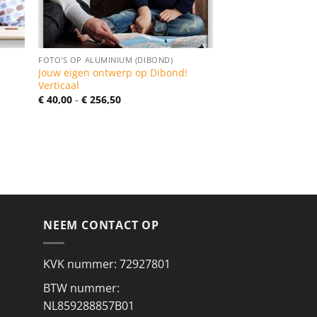
FOTO'S OP ALUMINIUM (DIBOND)
Jouw eigen ontwerp op Dibond!
Verticaal
Prijsklasse:
€
40,00
-
€
256,50
€ 40,00
tot
€ 256,50
NEEM CONTACT OP
KVK nummer: 72927801
BTW nummer:
NL859288857B01