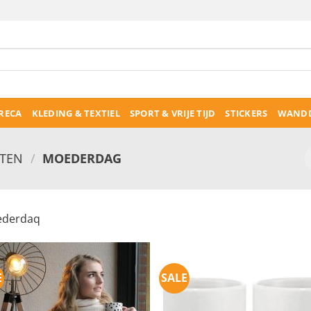
RECA
KLEDING & TEXTIEL
SPORT & VRIJE TIJD
STICKERS
WANDD
TEN
/
MOEDERDAG
derdaq
E
SALE