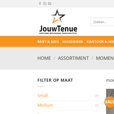
Ga
naar
inhoud
Zoeken
naar:
BABY & KIDS
HUISDIEREN
KANTOOR & HO
HOME
/
ASSORTIMENT
/
MOMEN
FILTER OP MAAT
moe
Small
(1)
SAL
Medium
(1)