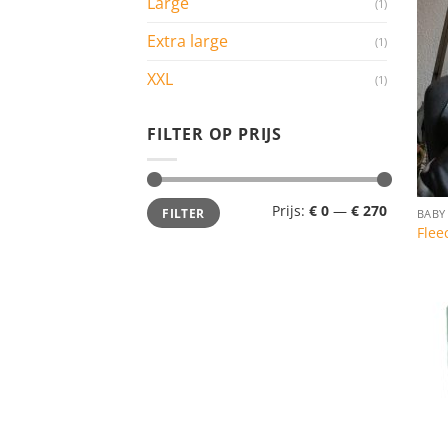
Large
(1)
Extra large
(1)
XXL
(1)
FILTER OP PRIJS
Min.
Max.
Prijs:
€ 0
—
€ 270
FILTER
BABY
prijs
prijs
Flee