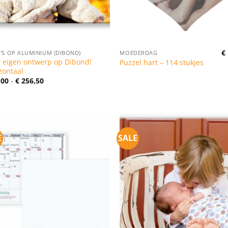
€
'S OP ALUMINIUM (DIBOND)
MOEDERDAG
 eigen ontwerp op Dibond!
Puzzel hart – 114 stukjes
zontaal
Prijsklasse:
,00
-
€
256,50
€ 40,00
tot
€ 256,50
E
SALE