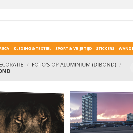
RECA
KLEDING & TEXTIEL
SPORT & VRIJE TIJD
STICKERS
WANDD
CORATIE
/
FOTO'S OP ALUMINIUM (DIBOND)
/
BOND