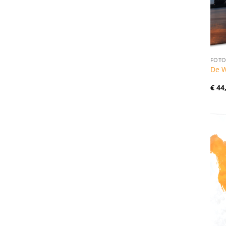
FOTO
De 
€
44