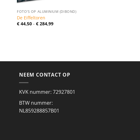
FOTO'S OP ALUMINIUM (DIBOND)
De Eiffeltoren
Prijsklasse:
€
44,50
-
€
284,99
€ 44,50
tot
€ 284,99
NEEM CONTACT OP
KVK nummer: 72927801
BTW nummer:
NL859288857B01