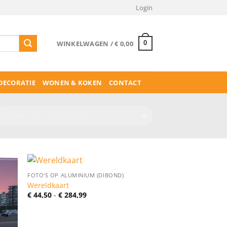
Login
WINKELWAGEN /
€
0,00
0
ECORATIE
WONEN & KOKEN
CONTACT
FOTO'S OP ALUMINIUM (DIBOND)
Wereldkaart
Prijsklasse:
€
44,50
-
€
284,99
€ 44,50
tot
€ 284,99