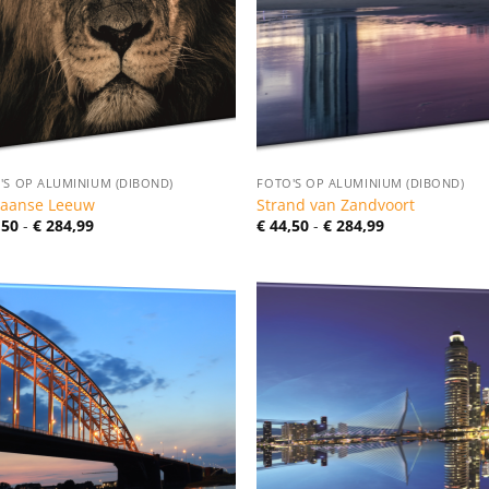
'S OP ALUMINIUM (DIBOND)
FOTO'S OP ALUMINIUM (DIBOND)
kaanse Leeuw
Strand van Zandvoort
Prijsklasse:
Prijsklasse:
,50
-
€
284,99
€
44,50
-
€
284,99
€ 44,50
€ 44,50
tot
tot
€ 284,99
€ 284,99