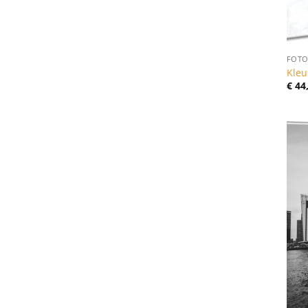
FOTO
Kleu
€
44