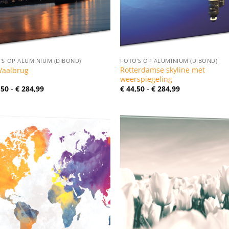
'S OP ALUMINIUM (DIBOND)
FOTO'S OP ALUMINIUM (DIBOND)
Rotterdamse skyline met
Waalbrug
weerspiegeling
Prijsklasse:
Prijsklasse:
,50
-
€
284,99
€
44,50
-
€
284,99
€ 44,50
€ 44,50
tot
tot
€ 284,99
€ 284,99