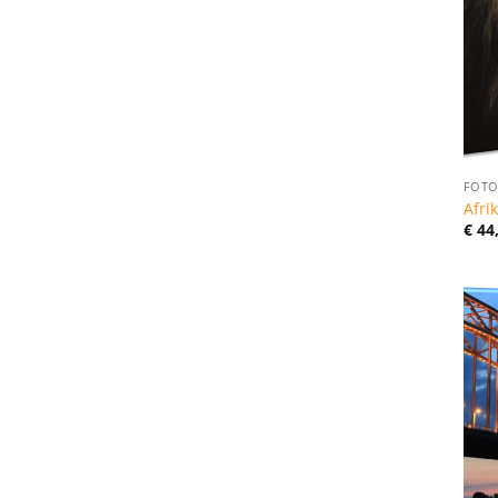
FOTO
Afri
€
44