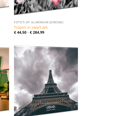
FOTO'S OP ALUMINIUM (DIBOND)
Tulpen in zwart-wit
Prijsklasse:
€
44,50
-
€
284,99
€ 44,50
tot
€ 284,99