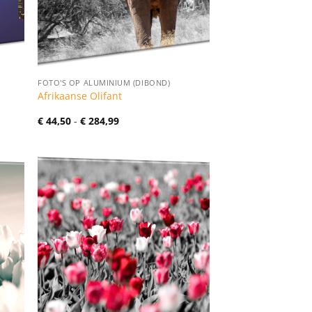
FOTO'S OP ALUMINIUM (DIBOND)
Afrikaanse Olifant
Prijsklasse:
€
44,50
-
€
284,99
€ 44,50
tot
€ 284,99