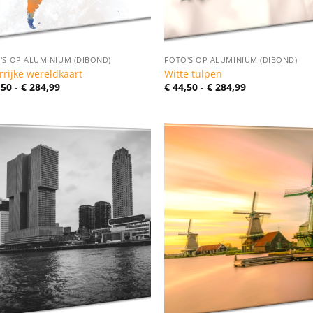
'S OP ALUMINIUM (DIBOND)
FOTO'S OP ALUMINIUM (DIBOND)
rrijke wereldkaart
Witte tulpen
Prijsklasse:
Prijsklasse:
,50
-
€
284,99
€
44,50
-
€
284,99
€ 44,50
€ 44,50
tot
tot
€ 284,99
€ 284,99