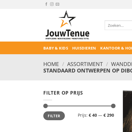
Ga
naar
inhoud
Zoeken
naar:
BABY & KIDS
HUISDIEREN
KANTOOR & HO
HOME
/
ASSORTIMENT
/
WANDDE
STANDAARD ONTWERPEN OP DI
FILTER OP PRIJS
Min.
Max.
Prijs:
€ 40
—
€ 290
FILTER
prijs
prijs