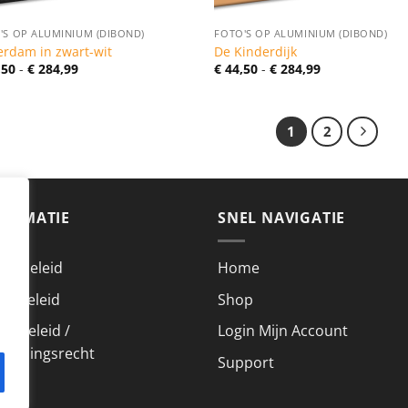
'S OP ALUMINIUM (DIBOND)
FOTO'S OP ALUMINIUM (DIBOND)
erdam in zwart-wit
De Kinderdijk
Prijsklasse:
Prijsklasse:
,50
-
€
284,99
€
44,50
-
€
284,99
€ 44,50
€ 44,50
tot
tot
€ 284,99
€ 284,99
1
2
FORMATIE
SNEL NAVIGATIE
acybeleid
Home
kiebeleid
Shop
urbeleid /
Login Mijn Account
roepingsrecht
Support