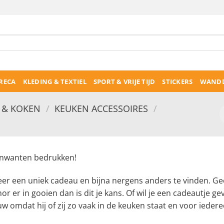
RECA
KLEDING & TEXTIEL
SPORT & VRIJE TIJD
STICKERS
WANDD
& KOKEN
/
KEUKEN ACCESSOIRES
/
nwanten bedrukken!
er een uniek cadeau en bijna nergens anders te vinden. Geef 
r er in gooien dan is dit je kans. Of wil je een cadeautje ge
w omdat hij of zij zo vaak in de keuken staat en voor ieder