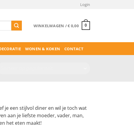
Login
WINKELWAGEN /
€
0,00
0
ECORATIE
WONEN & KOKEN
CONTACT
je een stijlvol diner en wil je toch wat
ven aan je liefste moeder, vader, man,
een het eten maakt!