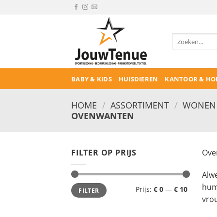
Ga
naar
inhoud
Zoeken
naar:
BABY & KIDS
HUISDIEREN
KANTOOR & HO
HOME
/
ASSORTIMENT
/
WONEN 
OVENWANTEN
FILTER OP PRIJS
Ove
Alwe
Min.
Max.
humo
Prijs:
€ 0
—
€ 10
FILTER
prijs
prijs
vrou