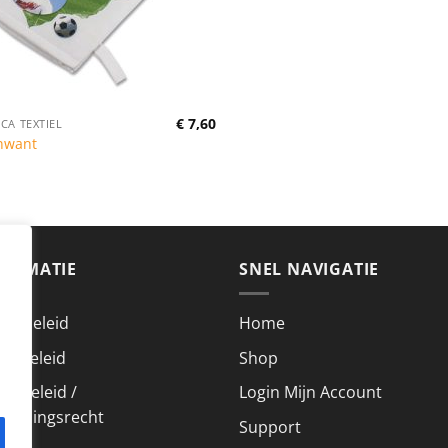
€
7,60
CA TEXTIEL
nwant
FORMATIE
SNEL NAVIGATIE
acybeleid
Home
kiebeleid
Shop
urbeleid /
Login Mijn Account
roepingsrecht
Support