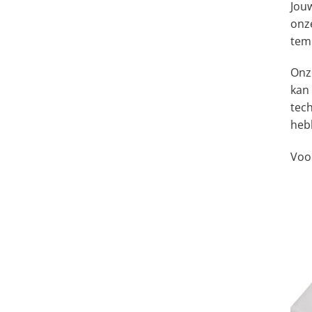
Jou
onz
temp
Onze
kan
tec
heb
Voo