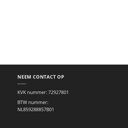
NEEM CONTACT OP
KVK nummer: 72927801
BTW nummer:
NL859288857B01