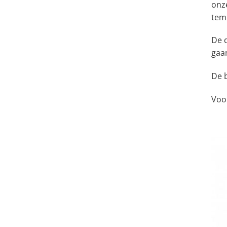
onz
temp
De 
gaa
De 
Voo