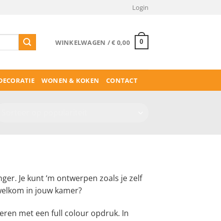
Login
WINKELWAGEN /
€
0,00
0
ECORATIE
WONEN & KOKEN
CONTACT
er. Je kunt ‘m ontwerpen zoals je zelf
 welkom in jouw kamer?
ren met een full colour opdruk. In