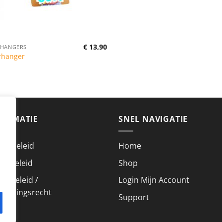
€
13,90
HANGERS
rhanger
FORMATIE
SNEL NAVIGATIE
acybeleid
Home
kiebeleid
Shop
urbeleid /
Login Mijn Account
roepingsrecht
Support