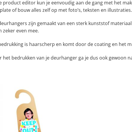
e product editor kun je eenvoudig aan de gang met het mak
late of bouw alles zelf op met foto’s, teksten en illustraties.
deurhangers zijn gemaakt van een sterk kunststof materiaal
n zeker even mee.
bedrukking is haarscherp en komt door de coating en het ma
r het bedrukken van je deurhanger ga je dus ook gewoon na