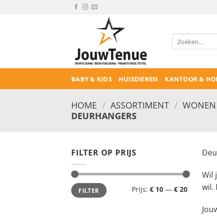
Ga
naar
inhoud
Zoeken
naar:
BABY & KIDS
HUISDIEREN
KANTOOR & HO
HOME
/
ASSORTIMENT
/
WONEN 
DEURHANGERS
FILTER OP PRIJS
Deu
Wil 
Min.
Max.
wil.
Prijs:
€ 10
—
€ 20
FILTER
prijs
prijs
Jou