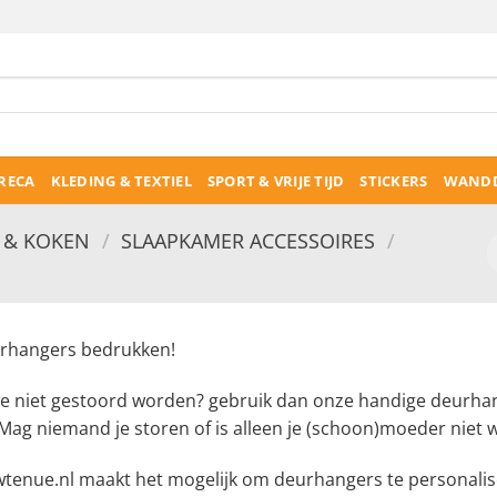
RECA
KLEDING & TEXTIEL
SPORT & VRIJE TIJD
STICKERS
WANDD
& KOKEN
/
SLAAPKAMER ACCESSOIRES
/
rhangers bedrukken!
je niet gestoord worden? gebruik dan onze handige deurhang
 Mag niemand je storen of is alleen je (schoon)moeder niet
wtenue.nl maakt het mogelijk om deurhangers te personalise