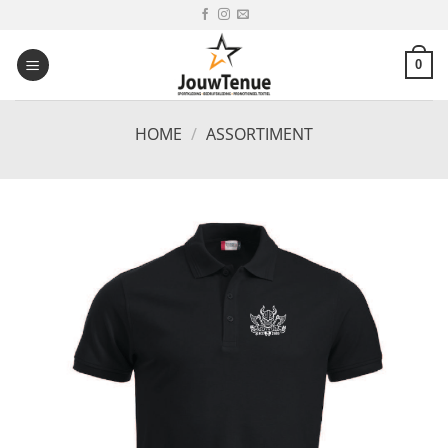
Ga
naar
inhoud
0
HOME
/
ASSORTIMENT