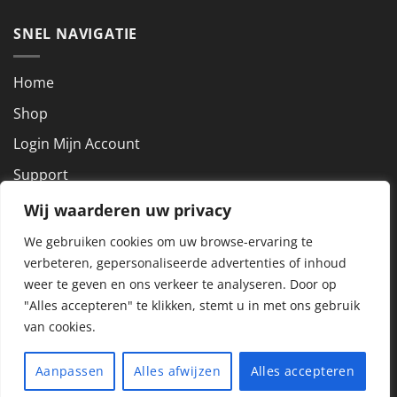
SNEL NAVIGATIE
Home
Shop
Login Mijn Account
Support
Wij waarderen uw privacy
NEEM CONTACT OP
We gebruiken cookies om uw browse-ervaring te
verbeteren, gepersonaliseerde advertenties of inhoud
KVK nummer: 72927801
weer te geven en ons verkeer te analyseren.
Door op
BTW nummer: NL859288857B01
"Alles accepteren" te klikken, stemt u in met ons gebruik
van cookies.
Copyright 2026 ©
Alle rechten voorbehouden Dit Aanbod is
Aanpassen
Alles afwijzen
Alles accepteren
voorzien met YourSigning
| Realisatie
DE ONLINE ZAAK