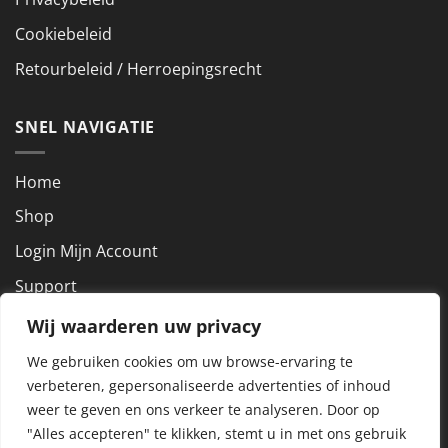
Cookiebeleid
Retourbeleid / Herroepingsrecht
SNEL NAVIGATIE
Home
Shop
Login Mijn Account
Support
Wij waarderen uw privacy
NEEM CONTACT OP
We gebruiken cookies om uw browse-ervaring te
verbeteren, gepersonaliseerde advertenties of inhoud
KVK nummer: 72927801
weer te geven en ons verkeer te analyseren.
Door op
BTW nummer: NL859288857B01
"Alles accepteren" te klikken, stemt u in met ons gebruik