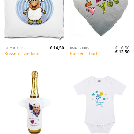
€
14,50
€
16,50
BABY & KIDS
BABY & KIDS
Oorspronk
Hu
€
12,50
Kussen – vierkant
Kussen – hart
prijs
pr
was:
is:
€ 16,50.
€ 