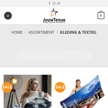
Ga
naar
inhoud
0
HOME
/
ASSORTIMENT
/
KLEDING & TEXTIEL
FILTER
SALE
SALE