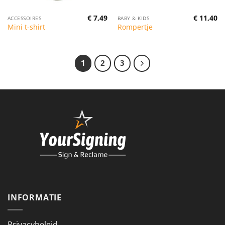
€
7,49
€
11,40
ACCESSOIRES
BABY & KIDS
Mini t-shirt
Rompertje
1
2
3
INFORMATIE
Privacybeleid