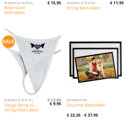
€
15,95
€
11,95
KLEDING & TEXTIEL
KLEDING & TEXTIEL
Boxershort
String Bedrukken
Bedrukken
SALE
€
12,00
KLEDING & TEXTIEL
DEURMATTEN
Oorspronkelijke
Huidige
€
9,95
Tanga String (G-
Deurmat Bedrukken
prijs
prijs
String) bedrukken
was:
is:
€ 12,00.
€ 9,95.
Prijsklasse:
€
22,35
-
€
37,95
€ 22,35
tot
€ 37,95