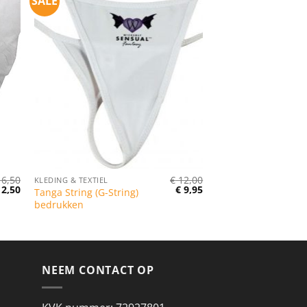
SALE
6,50
€
12,00
KLEDING & TEXTIEL
rspronkelijke
Huidige
Oorspronkelijke
Huidige
2,50
€
9,95
Tanga String (G-String)
js
prijs
prijs
prijs
bedrukken
s:
is:
was:
is:
16,50.
€ 12,50.
€ 12,00.
€ 9,95.
NEEM CONTACT OP