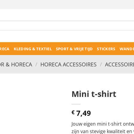
RECA
KLEDING & TEXTIEL
SPORT & VRIJE TIJD
STICKERS
WANDD
R & HORECA
/
HORECA ACCESSOIRES
/
ACCESSOIR
Mini t-shirt
7,49
€
Jouw eigen mini t-shirt ont
zijn van stevige kwaliteit en