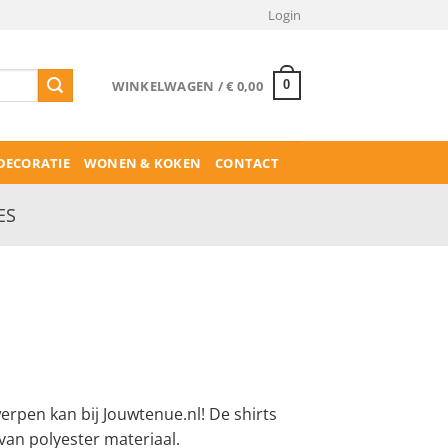
Login
WINKELWAGEN /
€
0,00
0
ECORATIE
WONEN & KOKEN
CONTACT
ES
werpen kan bij Jouwtenue.nl! De shirts
 van polyester materiaal.