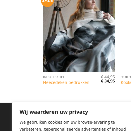
SALE
€
12,65
€
44,95
BABY TEXTIEL
HOREC
Oorspronkelijk
Huidige
€
34,95
Fleecedeken bedrukken
Kook
prijs
prijs
was:
is:
€ 44,95.
€ 34,95.
Wij waarderen uw privacy
IN
We gebruiken cookies om uw browse-ervaring te
verbeteren, gepersonaliseerde advertenties of inhoud