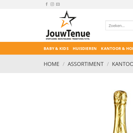
Ga
naar
inhoud
Zoeken
naar:
BABY & KIDS
HUISDIEREN
KANTOOR & HO
HOME
/
ASSORTIMENT
/
KANTOO