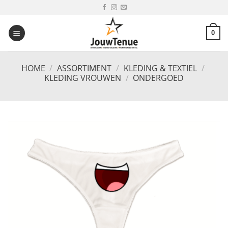
Ga
naar
inhoud
0
HOME
/
ASSORTIMENT
/
KLEDING & TEXTIEL
/
KLEDING VROUWEN
/
ONDERGOED