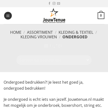
Ga
naar
inhoud
0
HOME
/
ASSORTIMENT
/
KLEDING & TEXTIEL
/
KLEDING VROUWEN
/
ONDERGOED
FILTER
Ondergoed bedrukken?! Je leest het goed ja,
ondergoed bedrukken!
Je ondergoed is echt iets van jezelf. Jouwtenue.nl maakt
het mogelijk om je onderbroek, boxershort, string etc.