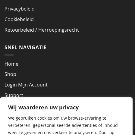
Privacybeleid
Cookiebeleid
Retourbeleid / Herroepingsrecht
SNEL NAVIGATIE
Home
Shop
Login Mijn Account
Support
Wij waarderen uw privacy
NEEM CONTACT OP
We gebruiken cookies om uw browse-ervaring te
verbeteren, gepersonaliseerde advertenties of inhoud
KVK nummer: 72927801
weer te geven en ons verkeer te analyseren.
Door op