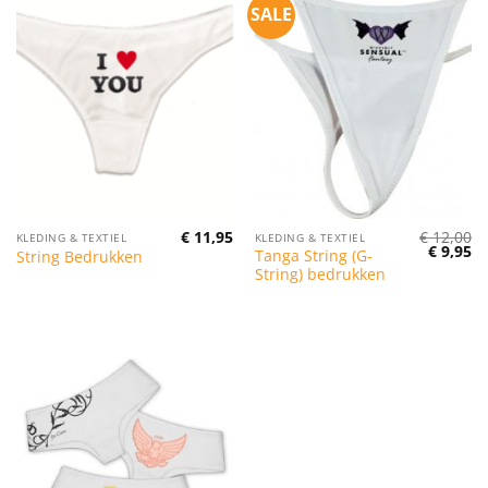
SALE
€
11,95
€
12,00
KLEDING & TEXTIEL
KLEDING & TEXTIEL
Oorspro
Hu
€
9,95
Tanga String (G-
String Bedrukken
prijs
pr
String) bedrukken
was:
is:
€ 12,00.
€ 