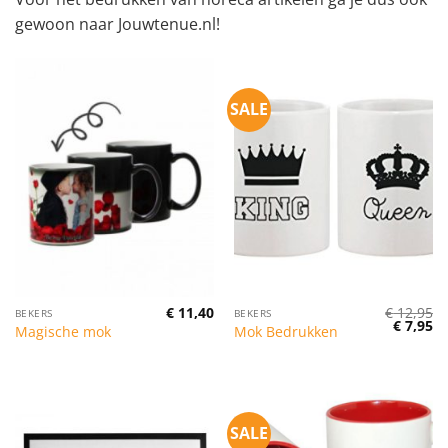
gewoon naar Jouwtenue.nl!
SALE
€
11,40
€
12,95
BEKERS
BEKERS
Oorspro
Hu
€
7,95
Magische mok
Mok Bedrukken
prijs
pr
was:
is:
€ 12,95.
€ 
SALE