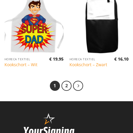
€
19,95
€
16,10
HORECA TEXTIEL
HORECA TEXTIEL
Kookschort – Wit
Kookschort – Zwart
1
2