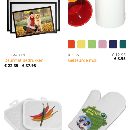
€
12,95
DEURMATTEN
BEKERS
Oorspro
Hu
€
8,95
Deurmat Bedrukken
Gekleurde mok
prijs
pr
Prijsklasse:
€
22,35
-
€
37,95
was:
is:
€ 22,35
€ 12,95.
€ 
tot
€ 37,95