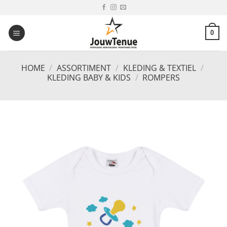
Ga
naar
inhoud
0
HOME
/
ASSORTIMENT
/
KLEDING & TEXTIEL
/
KLEDING BABY & KIDS
/
ROMPERS