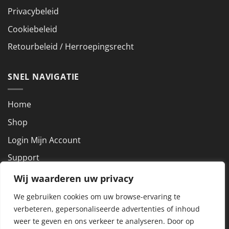
Privacybeleid
Cookiebeleid
Retourbeleid / Herroepingsrecht
SNEL NAVIGATIE
Home
Shop
Login Mijn Account
Support
Wij waarderen uw privacy
NEEM CONTACT OP
We gebruiken cookies om uw browse-ervaring te
verbeteren, gepersonaliseerde advertenties of inhoud
KVK nummer: 72927801
weer te geven en ons verkeer te analyseren.
Door op