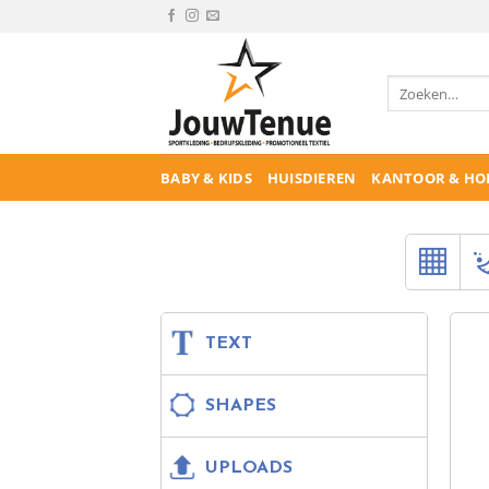
Ga
naar
inhoud
Zoeken
naar:
BABY & KIDS
HUISDIEREN
KANTOOR & HO
TEXT
SHAPES
UPLOADS