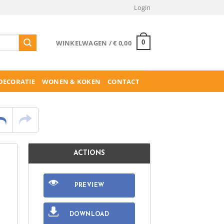
Login
WINKELWAGEN /
€
0,00
0
ECORATIE
WONEN & KOKEN
CONTACT
ACTIONS
PREVIEW
DOWNLOAD