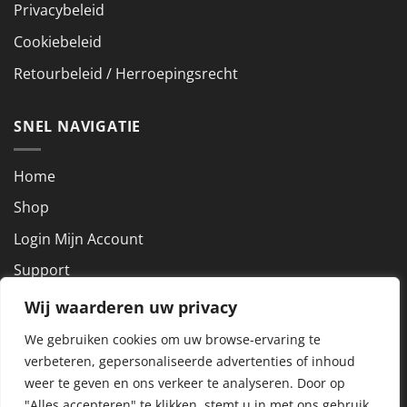
Privacybeleid
Cookiebeleid
Retourbeleid / Herroepingsrecht
SNEL NAVIGATIE
Home
Shop
Login Mijn Account
Support
Wij waarderen uw privacy
NEEM CONTACT OP
We gebruiken cookies om uw browse-ervaring te
verbeteren, gepersonaliseerde advertenties of inhoud
KVK nummer: 72927801
weer te geven en ons verkeer te analyseren.
Door op
BTW nummer: NL859288857B01
"Alles accepteren" te klikken, stemt u in met ons gebruik