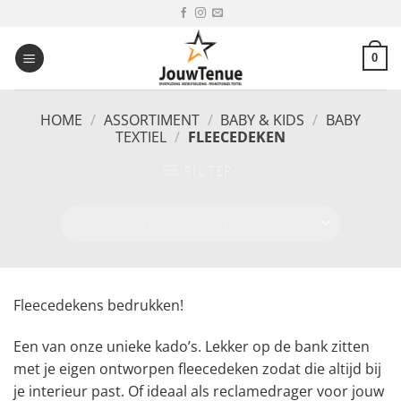
Ga
naar
inhoud
0
HOME
/
ASSORTIMENT
/
BABY & KIDS
/
BABY
TEXTIEL
/
FLEECEDEKEN
FILTER
Fleecedekens bedrukken!
Een van onze unieke kado’s. Lekker op de bank zitten
met je eigen ontworpen fleecedeken zodat die altijd bij
je interieur past. Of ideaal als reclamedrager voor jouw