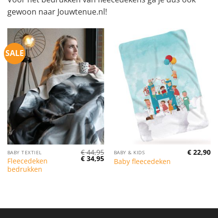
gewoon naar Jouwtenue.nl!
SALE
€
44,95
€
22,90
BABY TEXTIEL
BABY & KIDS
Oorspronkelijke
Huidige
€
34,95
Fleecedeken
Baby fleecedeken
prijs
prijs
bedrukken
was:
is:
€ 44,95.
€ 34,95.