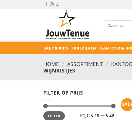
Ga
naar
inhoud
Zoeken
naar:
BABY & KIDS
HUISDIEREN
KANTOOR & HO
HOME
/
ASSORTIMENT
/
KANTOO
WIJNKISTJES
FILTER OP PRIJS
SAL
Min.
Max.
Prijs:
€ 10
—
€ 20
FILTER
prijs
prijs