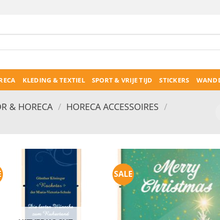
RECA
KLEDING & TEXTIEL
SPORT & VRIJE TIJD
STICKERS
WANDD
R & HORECA
/
HORECA ACCESSOIRES
/
E
SALE