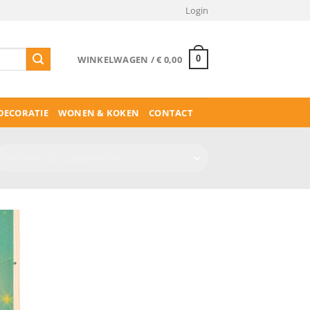
Login
WINKELWAGEN /
€
0,00
0
ECORATIE
WONEN & KOKEN
CONTACT