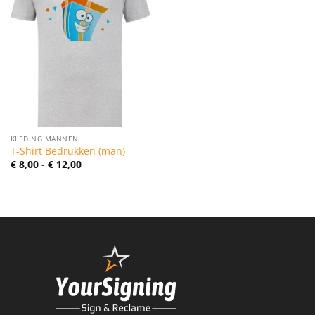
KLEDING MANNEN
T-Shirt Bedrukken (man)
Prijsklasse:
€
8,00
-
€
12,00
€ 8,00
tot
€ 12,00