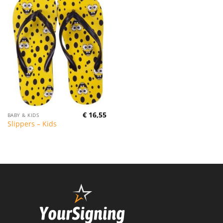
€
16,55
BABY & KIDS
Slippers – Kids