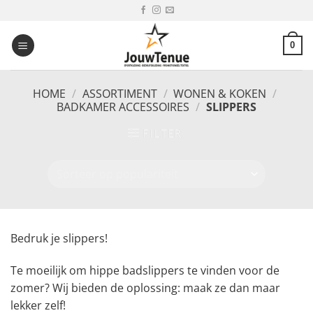
Ga
naar
inhoud
0
HOME
/
ASSORTIMENT
/
WONEN & KOKEN
/
BADKAMER ACCESSOIRES
/
SLIPPERS
FILTER
Bedruk je slippers!
Te moeilijk om hippe badslippers te vinden voor de
zomer? Wij bieden de oplossing: maak ze dan maar
lekker zelf!