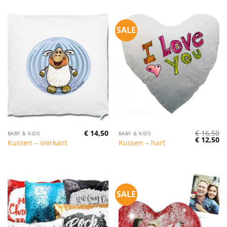
SALE
€
14,50
€
16,50
BABY & KIDS
BABY & KIDS
Oorspronk
Hu
€
12,50
Kussen – vierkant
Kussen – hart
prijs
pr
was:
is:
€ 16,50.
€ 
SALE