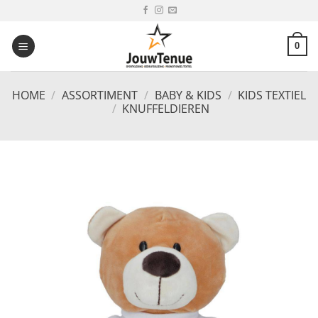
Ga
naar
inhoud
0
HOME
/
ASSORTIMENT
/
BABY & KIDS
/
KIDS TEXTIEL
/
KNUFFELDIEREN