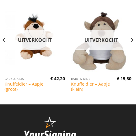
UITVERKOCHT
UITVERKOCHT
€
42,20
€
15,50
BABY & KIDS
BABY & KIDS
Knuffeldier – Aapje
Knuffeldier – Aapje
(groot)
(klein)