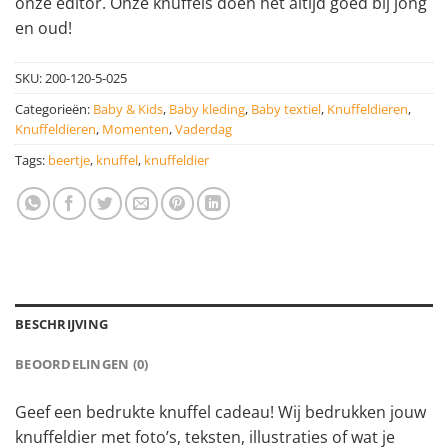
onze editor. Onze knuffels doen het altijd goed bij jong
en oud!
SKU:
200-120-5-025
Categorieën:
Baby & Kids
,
Baby kleding
,
Baby textiel
,
Knuffeldieren
,
Knuffeldieren
,
Momenten
,
Vaderdag
Tags:
beertje
,
knuffel
,
knuffeldier
BESCHRIJVING
BEOORDELINGEN (0)
Geef een bedrukte knuffel cadeau! Wij bedrukken jouw
knuffeldier met foto’s, teksten, illustraties of wat je