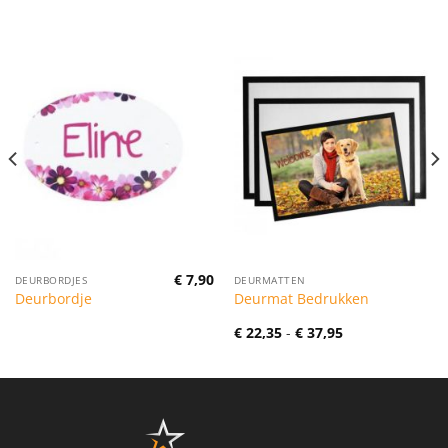
€
7,90
DEURBORDJES
DEURMATTEN
Deurbordje
Deurmat Bedrukken
Prijsklasse:
€
22,35
-
€
37,95
€ 22,35
tot
€ 37,95