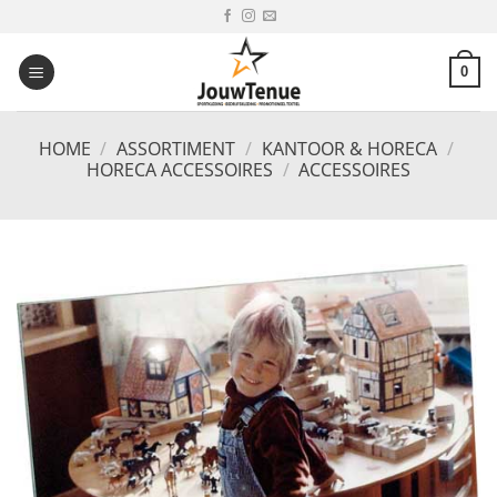
Ga
naar
inhoud
0
HOME
/
ASSORTIMENT
/
KANTOOR & HORECA
/
HORECA ACCESSOIRES
/
ACCESSOIRES