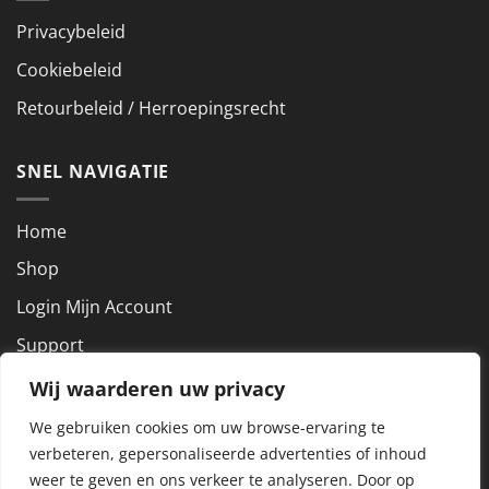
Privacybeleid
Cookiebeleid
Retourbeleid / Herroepingsrecht
SNEL NAVIGATIE
Home
Shop
Login Mijn Account
Support
Wij waarderen uw privacy
NEEM CONTACT OP
We gebruiken cookies om uw browse-ervaring te
verbeteren, gepersonaliseerde advertenties of inhoud
KVK nummer: 72927801
weer te geven en ons verkeer te analyseren.
Door op