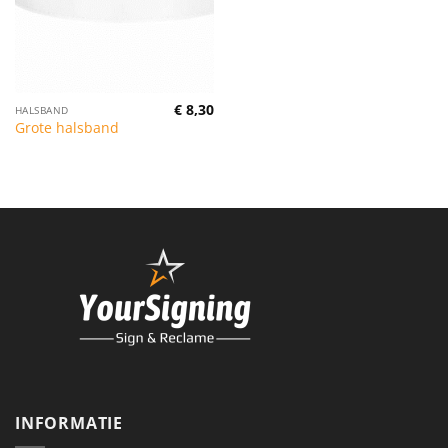
€
8,30
HALSBAND
Grote halsband
INFORMATIE