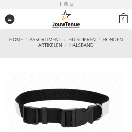
Ga
naar
inhoud
0
HOME
/
ASSORTIMENT
/
HUISDIEREN
/
HONDEN
ARTIKELEN
/
HALSBAND