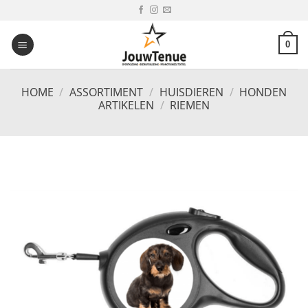
Ga
naar
inhoud
0
HOME
/
ASSORTIMENT
/
HUISDIEREN
/
HONDEN
ARTIKELEN
/
RIEMEN