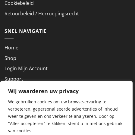
Cookiebeleid
Retourbeleid / Herroepingsrecht
SNEL NAVIGATIE
Home
Shop
Login Mijn Account
Support
Wij waarderen uw privacy
NEEM CONTACT OP
We gebruiken cookies om uw browse-ervaring te
verbeteren, gepersonaliseerde advertenties of inhoud
KVK nummer: 72927801
weer te geven en ons verkeer te analyseren.
Door op
BTW nummer: NL859288857B01
"Alles accepteren" te klikken, stemt u in met ons gebruik
van cookies.