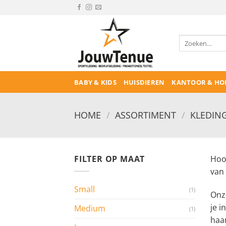
Ga
naar
inhoud
Zoeken
naar:
BABY & KIDS
HUISDIEREN
KANTOOR & HO
HOME
/
ASSORTIMENT
/
KLEDING
FILTER OP MAAT
Hood
van
Small
(1)
Onze
je i
Medium
(1)
haar