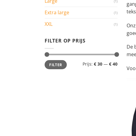
Large
(1)
gang
teks
Extra large
(1)
XXL
(1)
Onze
goed
FILTER OP PRIJS
De 
mee
Min.
Max.
Prijs:
€ 30
—
€ 40
FILTER
prijs
prijs
Voo