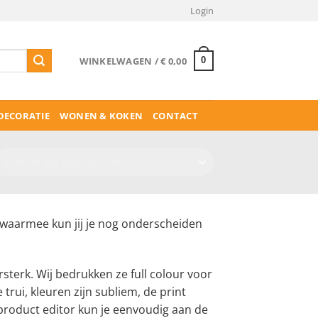
Login
WINKELWAGEN /
€
0,00
0
ECORATIE
WONEN & KOKEN
CONTACT
 waarmee kun jij je nog onderscheiden
sterk. Wij bedrukken ze full colour voor
 trui, kleuren zijn subliem, de print
e product editor kun je eenvoudig aan de