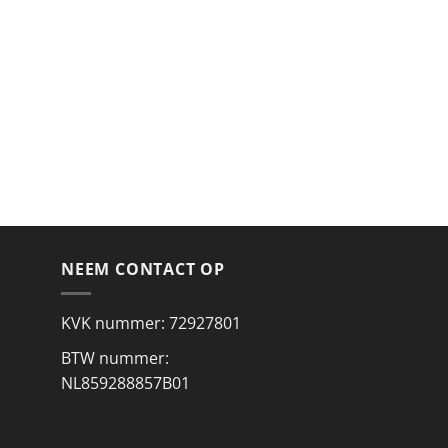
NEEM CONTACT OP
KVK nummer: 72927801
BTW nummer:
NL859288857B01