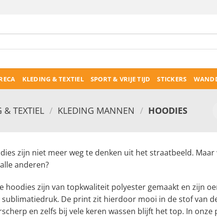
RECA
KLEDING & TEXTIEL
SPORT & VRIJE TIJD
STICKERS
WANDD
 & TEXTIEL
/
KLEDING MANNEN
/
HOODIES
ies zijn niet meer weg te denken uit het straatbeeld. Maar
 alle anderen?
 hoodies zijn van topkwaliteit polyester gemaakt en zijn oer
n sublimatiedruk. De print zit hierdoor mooi in de stof van de
scherp en zelfs bij vele keren wassen blijft het top. In onz