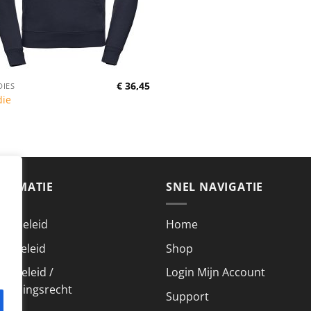
€
36,45
IES
die
FORMATIE
SNEL NAVIGATIE
acybeleid
Home
kiebeleid
Shop
urbeleid /
Login Mijn Account
roepingsrecht
Support