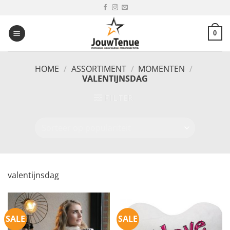
Ga
naar
inhoud
0
HOME
/
ASSORTIMENT
/
MOMENTEN
/
VALENTIJNSDAG
FILTER
valentijnsdag
SALE
SALE