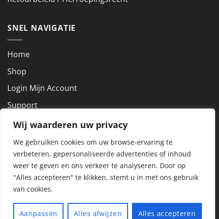
SNEL NAVIGATIE
Home
Shop
Login Mijn Account
Support
Wij waarderen uw privacy
NEEM CONTACT OP
We gebruiken cookies om uw browse-ervaring te
verbeteren, gepersonaliseerde advertenties of inhoud
KVK nummer: 72927801
weer te geven en ons verkeer te analyseren.
Door op
BTW nummer: NL859288857B01
"Alles accepteren" te klikken, stemt u in met ons gebruik
van cookies.
Copyright 2026 ©
Alle rechten voorbehouden Dit Aanbod is
Aanpassen
Alles afwijzen
Alles accepteren