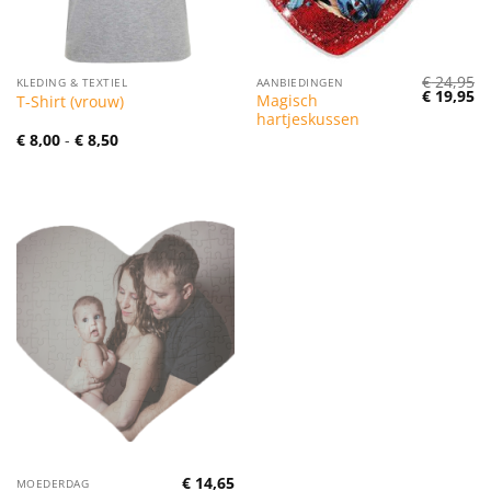
€
24,95
KLEDING & TEXTIEL
AANBIEDINGEN
Oorspronk
Hu
€
19,95
Magisch
T-Shirt (vrouw)
prijs
pr
hartjeskussen
was:
is:
€ 24,95.
€ 
Prijsklasse:
€
8,00
-
€
8,50
€ 8,00
tot
€ 8,50
€
14,65
MOEDERDAG