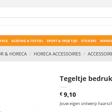
RECA
KLEDING & TEXTIEL
SPORT & VRIJE TIJD
STICKERS
WANDD
R & HORECA
/
HORECA ACCESSOIRES
/
ACCESSOIR
Tegeltje bedru
9,10
€
Jouw eigen ontwerp haarsch