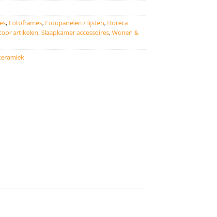
es
,
Fotoframes
,
Fotopanelen / lijsten
,
Horeca
oor artikelen
,
Slaapkamer accessoires
,
Wonen &
 keramiek