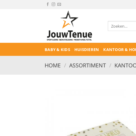
Ga
naar
inhoud
Zoeken
naar:
BABY & KIDS
HUISDIEREN
KANTOOR & HO
HOME
/
ASSORTIMENT
/
KANTOO