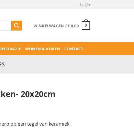
Login
WINKELWAGEN /
€
0,00
0
ECORATIE
WONEN & KOKEN
CONTACT
ES
kken- 20x20cm
erp op een tegel van keramiek!