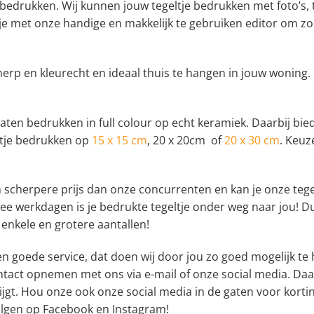
 bedrukken. Wij kunnen jouw tegeltje bedrukken met foto’s, t
je met onze handige en makkelijk te gebruiken editor om zo 
herp en kleurecht en ideaal thuis te hangen in jouw woning. 
 laten bedrukken in full colour op echt keramiek. Daarbij bied
eltje bedrukken op
15 x 15 cm
, 20 x 20cm of
20 x 30 cm
. Keuz
 scherpere prijs dan onze concurrenten en kan je onze tegel
ee werkdagen is je bedrukte tegeltje onder weg naar jou! Du
 enkele en grotere aantallen!
en goede service, dat doen wij door jou zo goed mogelijk te
ntact opnemen met ons via e-mail of onze social media. Daar
jgt. Hou onze ook onze social media in de gaten voor kortin
olgen op Facebook en Instagram!