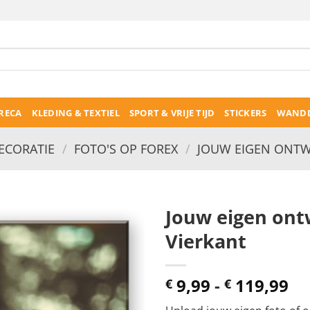
RECA
KLEDING & TEXTIEL
SPORT & VRIJE TIJD
STICKERS
WANDD
CORATIE
/
FOTO'S OP FOREX
/
JOUW EIGEN ONTW
Jouw eigen ont
Vierkant
Pr
9,99
-
119,99
€
€
€ 