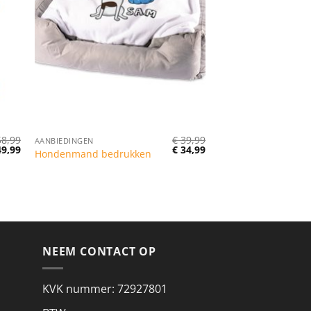
8,99
€
39,99
AANBIEDINGEN
rspronkelijke
Huidige
Oorspronkelijke
Huidige
9,99
€
34,99
Hondenmand bedrukken
js
prijs
prijs
prijs
s:
is:
was:
is:
58,99.
€ 49,99.
€ 39,99.
€ 34,99.
NEEM CONTACT OP
KVK nummer: 72927801