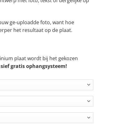
ntwerp met foto, tekst of dergelijke op
t
119,99
 jouw ge-uploadde foto, want hoe
erper het resultaat op de plaat.
nium plaat wordt bij het gekozen
usief gratis ophangsysteem!
Vierkant aantal