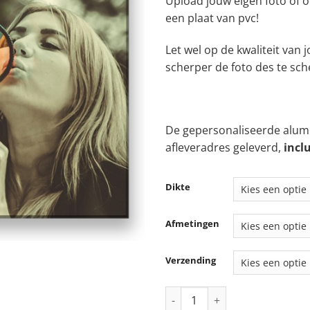
Upload jouw eigen foto of o
to
een plaat van pvc!
€ 
Let wel op de kwaliteit van
scherper de foto des te sch
De gepersonaliseerde alumi
afleveradres geleverd,
incl
Dikte
Afmetingen
Verzending
Jouw eigen ontwerp op Forex! 