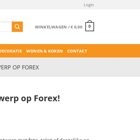
Login
WINKELWAGEN /
€
0,00
0
ECORATIE
WONEN & KOKEN
CONTACT
ERP OP FOREX
werp op Forex!
ijsklasse:
9,99