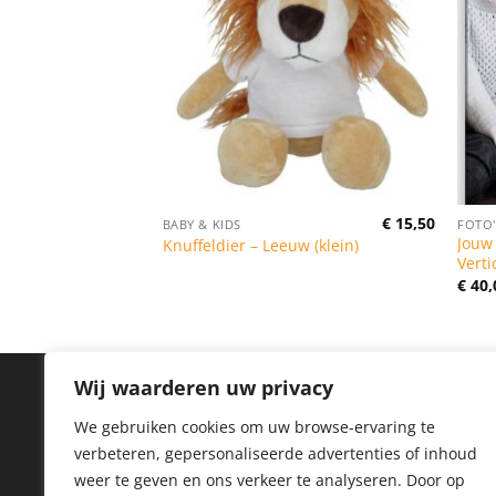
€
12,95
€
15,50
BABY & KIDS
FOTO'
Oorspronkelijke
Huidige
€
8,95
Jouw
Knuffeldier – Leeuw (klein)
prijs
prijs
Verti
was:
is:
€ 12,95.
€ 8,95.
€
40,
Wij waarderen uw privacy
IN
We gebruiken cookies om uw browse-ervaring te
verbeteren, gepersonaliseerde advertenties of inhoud
Priv
weer te geven en ons verkeer te analyseren.
Door op