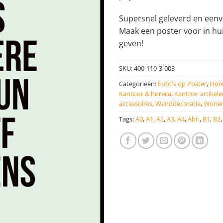
Supersnel geleverd en eenvo
Maak een poster voor in hu
geven!
SKU:
400-110-3-003
Categorieën:
Foto's op Poster
,
Hore
Kantoor & horeca
,
Kantoor artikele
accessoires
,
Wanddecoratie
,
Wonen
Tags:
A0
,
A1
,
A2
,
A3
,
A4
,
Abri
,
B1
,
B2