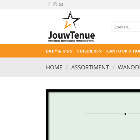
Ga
naar
inhoud
Zoeken
naar:
BABY & KIDS
HUISDIEREN
KANTOOR & HO
HOME
/
ASSORTIMENT
/
WANDDE