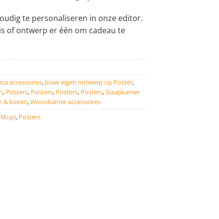
udig te personaliseren in onze editor.
is of ontwerp er één om cadeau te
ca accessoires
,
Jouw eigen ontwerp op Poster
,
n
,
Posters
,
Posters
,
Posters
,
Posters
,
Slaapkamer
 & koken
,
Woonkamer accessoires
,
Mupi
,
Posters