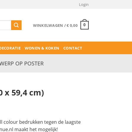
Login
WINKELWAGEN /
€
0,00
0
ECORATIE
WONEN & KOKEN
CONTACT
WERP OP POSTER
0 x 59,4 cm)
ll colour bedrukken tegen de laagste
nue.nl maakt het mogelijk!