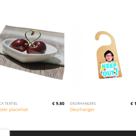
€
9,80
€
1
A TEXTIEL
DEURHANGERS
e
ester placemat
Deurhanger