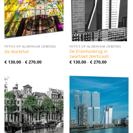
FOTO'S OP ALUMINIUM (DIBOND)
FOTO'S OP ALUMINIUM (DIBOND)
De Erasmusbrug in
De Markthal
zwart/wit (Verticaal)
Prijsklasse:
Prijsklasse:
€
130,00
-
€
270,00
€
130,00
-
€
270,00
€ 130,00
€ 130,00
tot
tot
€ 270,00
€ 270,00