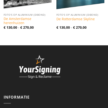
FOTO'S OP ALUMINIUM (DIBOND)
FOTO'S OP ALUMINIUM (DIBOND)
De Amsterdamse
De Rotterdamse Skyline
herenhuizen
Prijsklasse:
Prijsklasse:
€
130,00
-
€
270,00
€
130,00
-
€
270,00
€ 130,00
€ 130,00
tot
tot
€ 270,00
€ 270,00
INFORMATIE