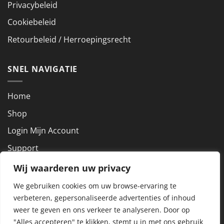
Privacybeleid
Cookiebeleid
Retourbeleid / Herroepingsrecht
SNEL NAVIGATIE
Home
Shop
Login Mijn Account
Support
Wij waarderen uw privacy
NEEM CONTACT OP
We gebruiken cookies om uw browse-ervaring te
verbeteren, gepersonaliseerde advertenties of inhoud
KVK nummer: 72927801
weer te geven en ons verkeer te analyseren.
Door op
BTW nummer: NL859288857B01
"Alles accepteren" te klikken, stemt u in met ons gebruik