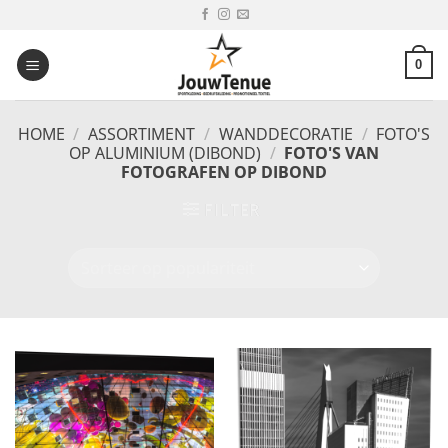
Ga
naar
inhoud
0
HOME
/
ASSORTIMENT
/
WANDDECORATIE
/
FOTO'S
OP ALUMINIUM (DIBOND)
/
FOTO'S VAN
FOTOGRAFEN OP DIBOND
FILTER