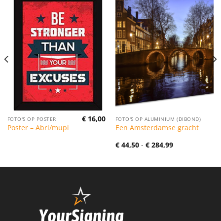
€
16,00
FOTO'S OP POSTER
FOTO'S OP ALUMINIUM (DIBOND)
Poster – Abri/mupi
Een Amsterdamse gracht
Prijsklasse:
€
44,50
-
€
284,99
€ 44,50
tot
€ 284,99