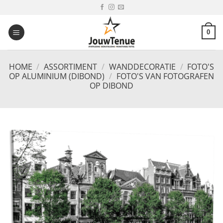
Ga
naar
inhoud
0
HOME
/
ASSORTIMENT
/
WANDDECORATIE
/
FOTO'S
OP ALUMINIUM (DIBOND)
/
FOTO'S VAN FOTOGRAFEN
OP DIBOND