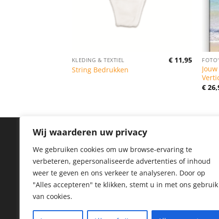
€
58,99
€
11,95
KLEDING & TEXTIEL
FOTO'
Oorspronkelijke
Huidige
€
49,99
Director’s
Jouw
String Bedrukken
prijs
prijs
Verti
was:
is:
€ 58,99.
€ 49,99.
€
26,
Wij waarderen uw privacy
IN
We gebruiken cookies om uw browse-ervaring te
verbeteren, gepersonaliseerde advertenties of inhoud
Priv
weer te geven en ons verkeer te analyseren.
Door op
Coo
"Alles accepteren" te klikken, stemt u in met ons gebruik
van cookies.
Reto
Her