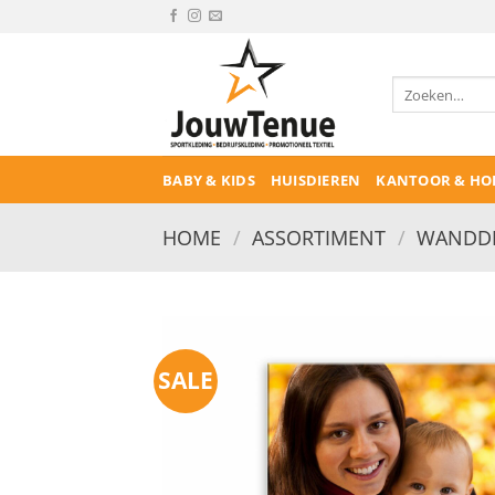
Ga
naar
inhoud
Zoeken
naar:
BABY & KIDS
HUISDIEREN
KANTOOR & HO
HOME
/
ASSORTIMENT
/
WANDDE
SALE