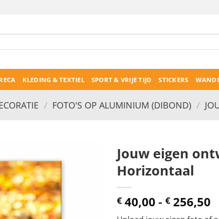
RECA
KLEDING & TEXTIEL
SPORT & VRIJE TIJD
STICKERS
WANDD
CORATIE
/
FOTO'S OP ALUMINIUM (DIBOND)
/
JO
Jouw eigen ont
Horizontaal
P
40,00
-
256,50
€
€
€