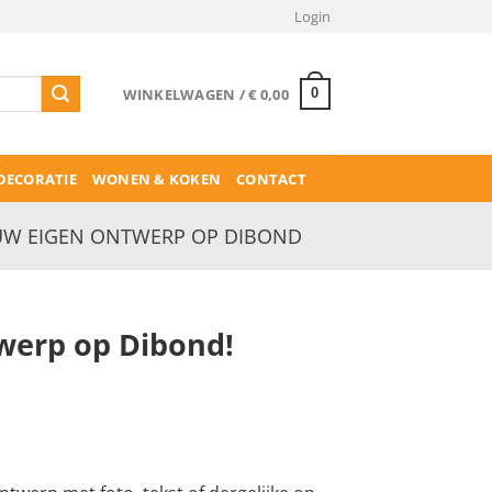
Login
WINKELWAGEN /
€
0,00
0
ECORATIE
WONEN & KOKEN
CONTACT
UW EIGEN ONTWERP OP DIBOND
werp op Dibond!
rijsklasse:
 40,00