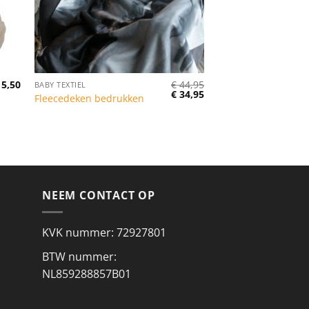
5,50
€
44,95
BABY TEXTIEL
Oorspronkelijke
Huidige
€
34,95
Fleecedeken bedrukken
prijs
prijs
was:
is:
€ 44,95.
€ 34,95.
NEEM CONTACT OP
KVK nummer: 72927801
BTW nummer:
NL859288857B01