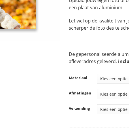
Upload jouw eigen foto of o
t
een plaat van aluminium!
€
Let wel op de kwaliteit van
scherper de foto des te sch
De gepersonaliseerde alumi
afleveradres geleverd,
incl
Materiaal
Afmetingen
Verzending