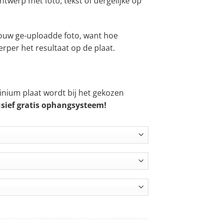
ntwerp met foto, tekst of dergelijke op
ot
 256,50
 jouw ge-uploadde foto, want hoe
erper het resultaat op de plaat.
nium plaat wordt bij het gekozen
usief gratis ophangsysteem!