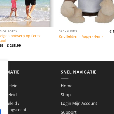
€
1
S OP FOREX
BABY & KIDS
 eigen ontwerp op Forex!
Knuffeldier – Aapje (klein)
caal
Prijsklasse:
99
-
€
265,99
€ 26,99
tot
€ 265,99
FORMATIE
SNEL NAVIGATIE
acybeleid
Home
kiebeleid
Shop
urbeleid /
Login Mijn Account
roepingsrecht
Support