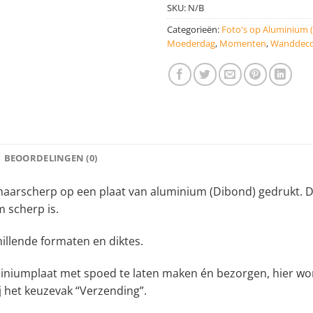
SKU:
N/B
Categorieën:
Foto's op Aluminium 
Moederdag
,
Momenten
,
Wanddeco
BEOORDELINGEN (0)
arscherp op een plaat van aluminium (Dibond) gedrukt. De
 scherp is.
hillende formaten en diktes.
iniumplaat met spoed te laten maken én bezorgen, hier wor
j het keuzevak “Verzending”.