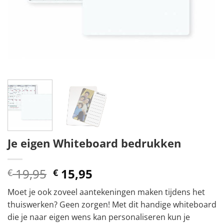
Je eigen Whiteboard bedrukken
Oorspronkelijke
Huidige
19,95
15,95
€
€
prijs
prijs
Moet je ook zoveel aantekeningen maken tijdens het
was:
is:
thuiswerken? Geen zorgen! Met dit handige whiteboard
€ 19,95.
€ 15,95.
die je naar eigen wens kan personaliseren kun je