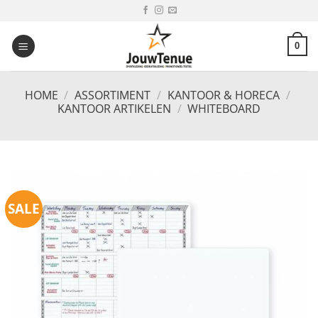
Ga
naar
inhoud
0
HOME
/
ASSORTIMENT
/
KANTOOR & HORECA
/
KANTOOR ARTIKELEN
/
WHITEBOARD
SALE