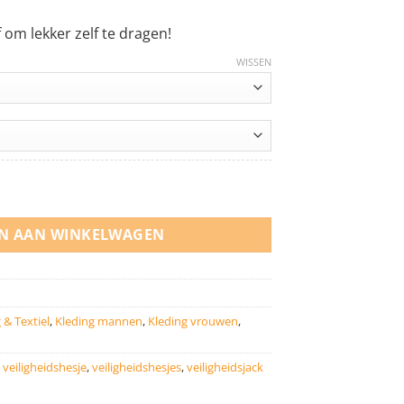
4,95.
om lekker zelf te dragen!
WISSEN
 aantal
N AAN WINKELWAGEN
 & Textiel
,
Kleding mannen
,
Kleding vrouwen
,
,
veiligheidshesje
,
veiligheidshesjes
,
veiligheidsjack