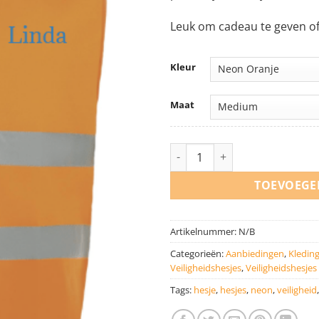
€ 19,95.
€ 1
Leuk om cadeau te geven of 
Kleur
Maat
Veiligheidshesje - Neon Oranje
TOEVOEGE
Artikelnummer:
N/B
Categorieën:
Aanbiedingen
,
Kleding
Veiligheidshesjes
,
Veiligheidshesjes
Tags:
hesje
,
hesjes
,
neon
,
veiligheid