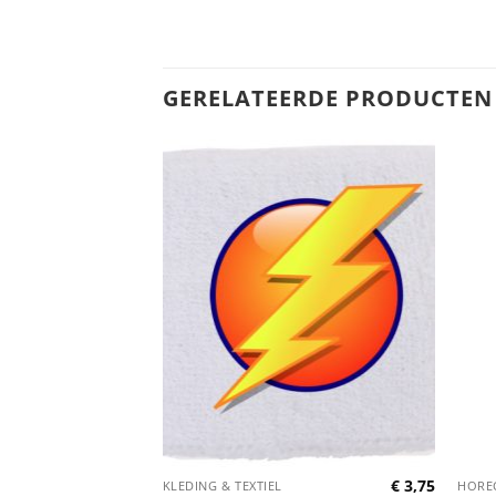
GERELATEERDE PRODUCTEN
€
11,40
€
3,75
KLEDING & TEXTIEL
HOREC