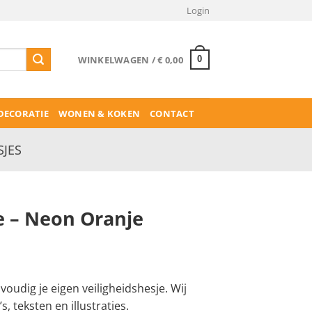
Login
WINKELWAGEN /
€
0,00
0
ECORATIE
WONEN & KOKEN
CONTACT
SJES
e – Neon Oranje
elijke
dige
js
oudig je eigen veiligheidshesje. Wij
, teksten en illustraties.