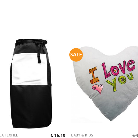
SALE
€
16,10
€
1
A TEXTIEL
BABY & KIDS