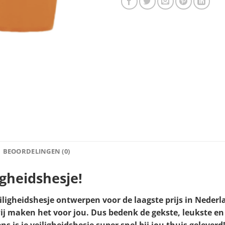
BEOORDELINGEN (0)
igheidshesje!
eiligheidshesje ontwerpen voor de laagste prijs in Nederl
wij maken het voor jou. Dus bedenk de gekste, leukste e
s is je veiligheidshesje super snel bij jou thuis geleverd