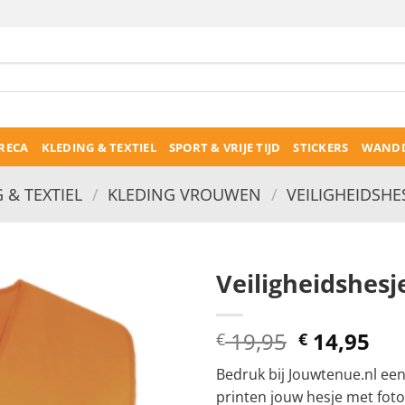
RECA
KLEDING & TEXTIEL
SPORT & VRIJE TIJD
STICKERS
WANDD
 & TEXTIEL
/
KLEDING VROUWEN
/
VEILIGHEIDSHE
Veiligheidshesj
Oorspronk
Hui
19,95
14,95
€
€
prijs
pri
Bedruk bij Jouwtenue.nl eenv
was:
is:
printen jouw hesje met foto’s