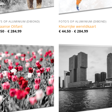
'S OP ALUMINIUM (DIBOND)
FOTO'S OP ALUMINIUM (DIBOND)
kaanse Olifant
Kleurrijke wereldkaart
Prijsklasse:
Prijsklasse:
,50
-
€
284,99
€
44,50
-
€
284,99
€ 44,50
€ 44,50
tot
tot
€ 284,99
€ 284,99