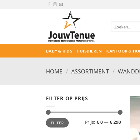
Ga
naar
inhoud
Zoeken
naar:
BABY & KIDS
HUISDIEREN
KANTOOR & HO
HOME
/
ASSORTIMENT
/
WANDDE
FILTER OP PRIJS
Min.
Max.
Prijs:
€ 0
—
€ 290
FILTER
prijs
prijs