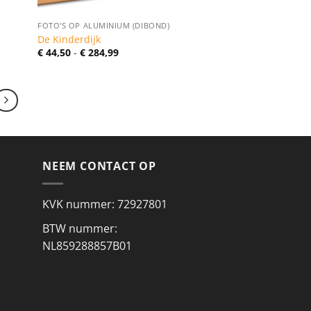
FOTO'S OP ALUMINIUM (DIBOND)
De Kinderdijk
Prijsklasse:
€
44,50
-
€
284,99
€ 44,50
tot
€ 284,99
NEEM CONTACT OP
KVK nummer: 72927801
BTW nummer:
NL859288857B01