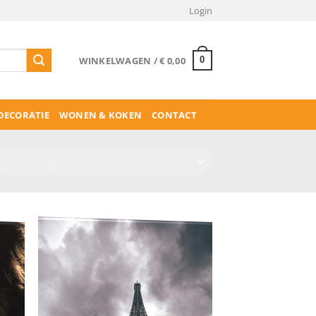
Login
WINKELWAGEN /
€
0,00
0
ECORATIE
WONEN & KOKEN
CONTACT