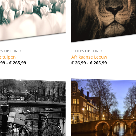
'S OP FOREX
FOTO'S OP FOREX
e tulpen
Afrikaanse Leeuw
Prijsklasse:
Prijsklasse:
,99
-
€
265,99
€
26,99
-
€
265,99
€ 26,99
€ 26,99
tot
tot
€ 265,99
€ 265,99