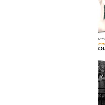
FOTO
Witt
€
26