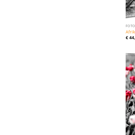
FOTO
Afri
€
44