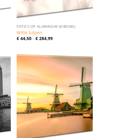
FOTO'S OP ALUMINIUM (DIBOND)
Witte tulpen
Prijsklasse:
€
44,50
-
€
284,99
€ 44,50
tot
€ 284,99