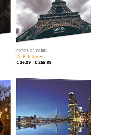
FOTO'S OP FOREX
De Eiffeltoren
Prijsklasse:
€
26,99
-
€
265,99
€ 26,99
tot
€ 265,99