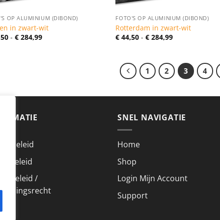
'S OP ALUMINIUM (DIBOND)
FOTO'S OP ALUMINIUM (DIBOND)
en in zwart-wit
Rotterdam in zwart-wit
Prijsklasse:
Prijsklasse:
,50
-
€
284,99
€
44,50
-
€
284,99
€ 44,50
€ 44,50
tot
tot
€ 284,99
€ 284,99
1
2
3
4
FORMATIE
SNEL NAVIGATIE
acybeleid
Home
kiebeleid
Shop
urbeleid /
Login Mijn Account
roepingsrecht
Support