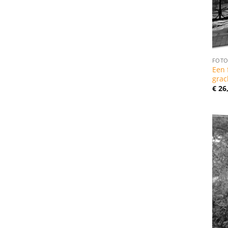
FOTO
Een 
grac
€
26