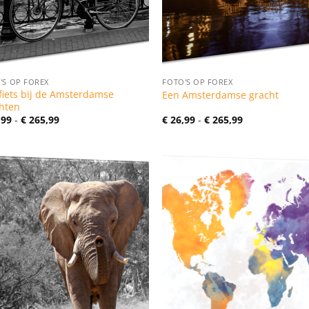
'S OP FOREX
FOTO'S OP FOREX
fiets bij de Amsterdamse
Een Amsterdamse gracht
hten
Prijsklasse:
Prijsklasse:
,99
-
€
265,99
€
26,99
-
€
265,99
€ 26,99
€ 26,99
tot
tot
€ 265,99
€ 265,99