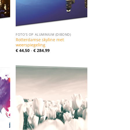
FOTO'S OP ALUMINIUM (DIBOND)
Rotterdamse skyline met
weerspiegeling
Prijsklasse:
€
44,50
-
€
284,99
€ 44,50
tot
€ 284,99