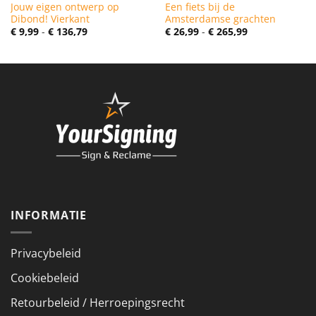
Jouw eigen ontwerp op
Een fiets bij de
Dibond! Vierkant
Amsterdamse grachten
Prijsklasse:
Prijsklasse:
€
9,99
-
€
136,79
€
26,99
-
€
265,99
€ 9,99
€ 26,99
tot
tot
€ 136,79
€ 265,99
INFORMATIE
Privacybeleid
Cookiebeleid
Retourbeleid / Herroepingsrecht