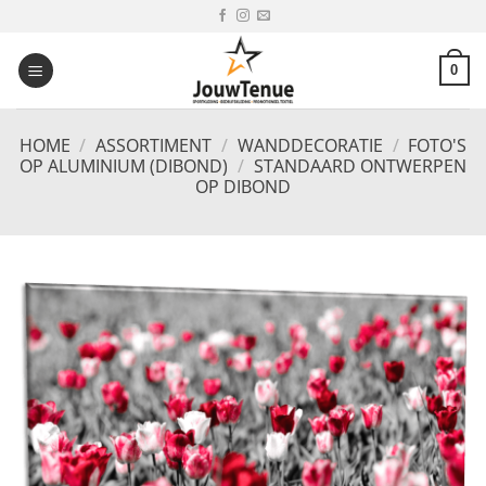
Ga
naar
inhoud
0
HOME
/
ASSORTIMENT
/
WANDDECORATIE
/
FOTO'S
OP ALUMINIUM (DIBOND)
/
STANDAARD ONTWERPEN
OP DIBOND