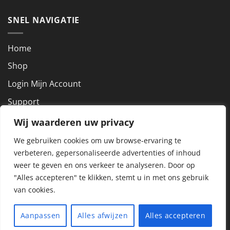
SNEL NAVIGATIE
Home
Shop
Login Mijn Account
Support
Wij waarderen uw privacy
NEEM CONTACT OP
We gebruiken cookies om uw browse-ervaring te
verbeteren, gepersonaliseerde advertenties of inhoud
KVK nummer: 72927801
weer te geven en ons verkeer te analyseren.
Door op
BTW nummer: NL859288857B01
"Alles accepteren" te klikken, stemt u in met ons gebruik
van cookies.
Copyright 2026 ©
Alle rechten voorbehouden Dit Aanbod is
Aanpassen
Alles afwijzen
Alles accepteren
voorzien met YourSigning
| Realisatie
DE ONLINE ZAAK